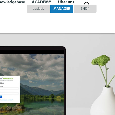
nowledgebase
ACADEMY
Über uns
audatis
MANAGER
SHOP