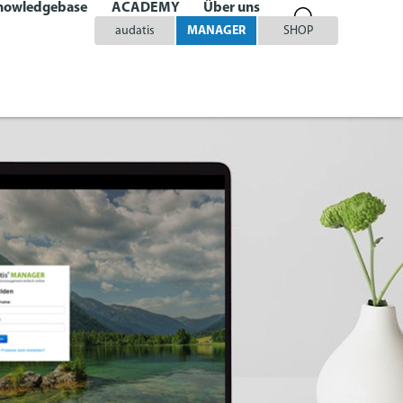
nowledgebase
ACADEMY
Über uns
audatis
MANAGER
SHOP