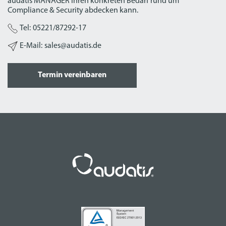
audatis MANAGER Ihren konkreten Bedarf rund um
Compliance & Security abdecken kann.
Tel:
05221/87292-17
E-Mail:
sales@audatis.de
Termin vereinbaren